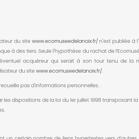
sateur du site
www.ecomuseedelanoix.fr/
n'est publiée à l
 à des tiers. Seule l'hypothèse du rachat de l’Ecomusée 
l'éventuel acquéreur qui serait à son tour tenu de l
lisateur du site
www.ecomuseedelanoix.fr/
.
e recueille pas d'informations personnelles. .
 dispositions de la loi du 1er juillet 1998 transposant la 
s.
t un certain nombre de liens hypertextes vers d’autres s