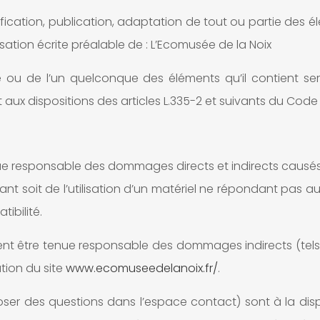
ication, publication, adaptation de tout ou partie des é
risation écrite préalable de : L’Ecomusée de la Noix
te ou de l’un quelconque des éléments qu’il contient s
x dispositions des articles L.335-2 et suivants du Code de
e responsable des dommages directs et indirects causés au 
tant soit de l’utilisation d’un matériel ne répondant pas au
ibilité.
ent être tenue responsable des dommages indirects (tel
ation du site
www.ecomuseedelanoix.fr/
.
oser des questions dans l’espace contact) sont à la disp