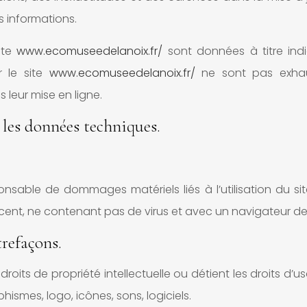
es informations.
site
www.ecomuseedelanoix.fr/
sont données à titre indic
r le site
www.ecomuseedelanoix.fr/
ne sont pas exhaus
leur mise en ligne.
 les données techniques.
onsable de dommages matériels liés à l’utilisation du site.
récent, ne contenant pas de virus et avec un navigateur d
trefaçons.
roits de propriété intellectuelle ou détient les droits d’
hismes, logo, icônes, sons, logiciels.