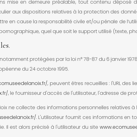
 sans mise en demeure préalable, tout contenu déposé d
iculier aux dispositions relatives à la protection des donn
ttre en cause la responsabilité civile et/ou pénale de l’
 pornographique, quel que soit le support utilisé (texte, p
les.
otamment protégées par la loi n° 78-87 du 6 janvier 1978, l
uropéenne du 24 octobre 1995.
omuseedelanoix.fr/
, peuvent êtres recueillies : l'URL des l
fr/
, le fournisseur d'accès de l'utilisateur, l'adresse de prot
ix ne collecte des informations personnelles relatives à l'
eedelanoix.fr/
. L'utilisateur fournit ces informations 
. Il est alors précisé à l'utilisateur du site
www.ecomuseed