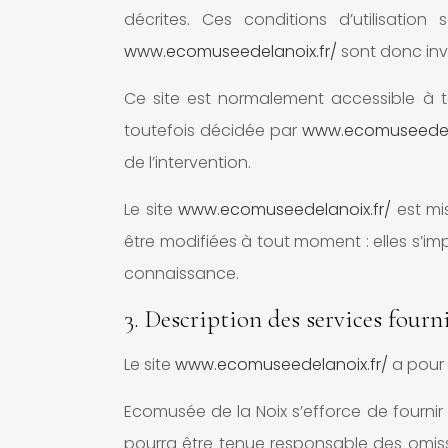
décrites. Ces conditions d’utilisatio
www.ecomuseedelanoix.fr/
sont donc invi
Ce site est normalement accessible à t
toutefois décidée par
www.ecomuseedela
de l’intervention.
Le site
www.ecomuseedelanoix.fr/
est mi
être modifiées à tout moment : elles s’imp
connaissance.
3. Description des services fourni
Le site
www.ecomuseedelanoix.fr/
a pour 
Ecomusée de la Noix s’efforce de fournir 
pourra être tenue responsable des omissi